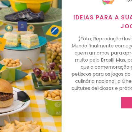
Par
IDEIAS PARA A SU
JO
(Foto: Reprodução/In
Mundo finalmente começo
quem amamos para aprovei
muito pelo Brasil! Mas, 
que a comemoração pe
petiscos para os jogos do
culinária nacional, a G
quitutes deliciosos e prát