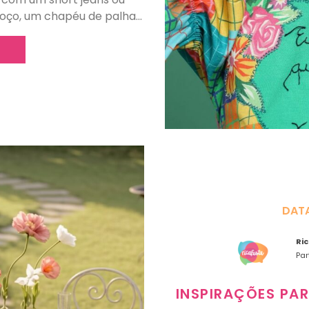
oço, um chapéu de palha…
DAT
Ri
Par
INSPIRAÇÕES PA