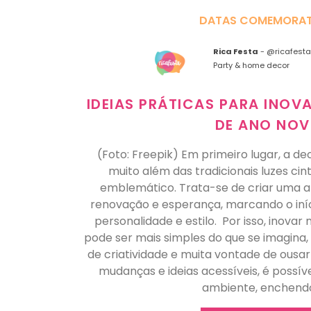
DATAS COMEMORAT
Rica Festa
-
@ricafesta
Party & home decor
IDEIAS PRÁTICAS PARA INO
DE ANO NO
(Foto: Freepik) Em primeiro lugar, a d
muito além das tradicionais luzes cin
emblemático. Trata-se de criar uma a
renovação e esperança, marcando o iní
personalidade e estilo. Por isso, inova
pode ser mais simples do que se imagina
de criatividade e muita vontade de ousar
mudanças e ideias acessíveis, é possív
ambiente, enchend