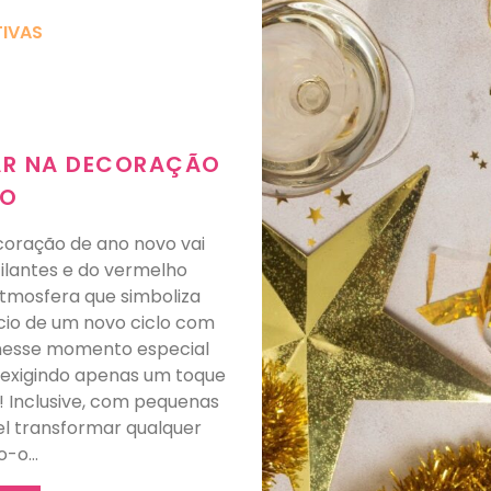
IVAS
VAR NA DECORAÇÃO
VO
ecoração de ano novo vai
tilantes e do vermelho
tmosfera que simboliza
cio de um novo ciclo com
r nesse momento especial
, exigindo apenas um toque
! Inclusive, com pequenas
el transformar qualquer
o-o…