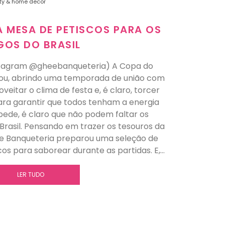
ty & home decor
A MESA DE PETISCOS PARA OS
GOS DO BRASIL
stagram @gheebanqueteria) A Copa do
u, abrindo uma temporada de união com
tar o clima de festa e, é claro, torcer
para garantir que todos tenham a energia
de, é claro que não podem faltar os
 Brasil. Pensando em trazer os tesouros da
hee Banqueteria preparou uma seleção de
icos para saborear durante as partidas. E,…
LER TUDO