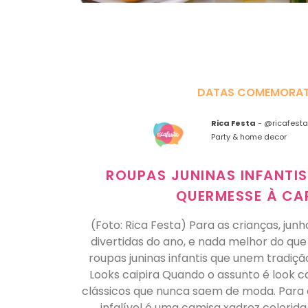
DATAS COMEMORAT
Rica Festa
-
@ricafesta
Party & home decor
ROUPAS JUNINAS INFANTIS
QUERMESSE À CA
(Foto: Rica Festa) Para as crianças, ju
divertidas do ano, e nada melhor do que
roupas juninas infantis que unem tradição
Looks caipira Quando o assunto é look ca
clássicos que nunca saem de moda. Para
infalível é uma camisa xadrez colorid