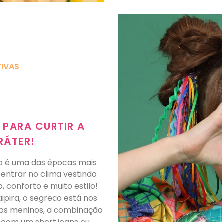
IVAS
 PARA CURTIR A
RÁTER!
nho é uma das épocas mais
 entrar no clima vestindo
, conforto e muito estilo!
ipira, o segredo está nos
 os meninos, a combinação
a com um short jeans ou