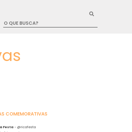
vas
AS COMEMORATIVAS
ca Festa
-
@ricafesta