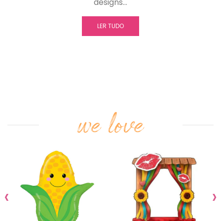
designs…
LER TUDO
we love
‹
›