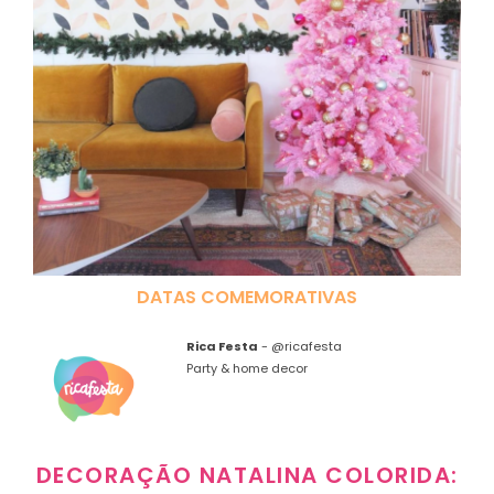
DATAS COMEMORATIVAS
Rica Festa
-
@ricafesta
Party & home decor
DECORAÇÃO NATALINA COLORIDA: