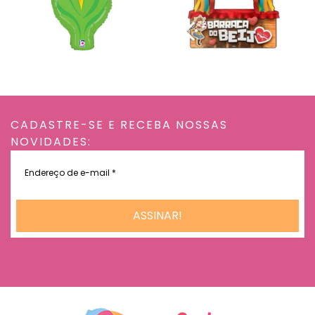
CADASTRE-SE E RECEBA NOSSAS
NOVIDADES:
Endereço
de
e-
mail
*