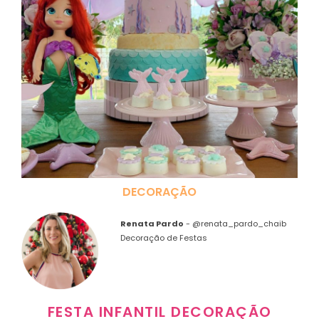
DECORAÇÃO
Renata Pardo
-
@renata_pardo_chaib
Decoração de Festas
FESTA INFANTIL DECORAÇÃO