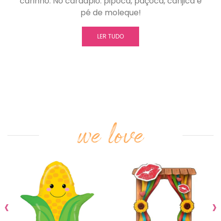
carinho. No cardápio: pipoca, paçoca, canjica e
pé de moleque!
LER TUDO
we love
‹
›