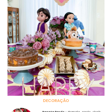
DECORAÇÃO
Renata Pardo
-
@renata_pardo_chaib