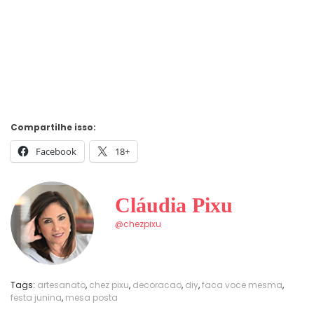
Compartilhe isso:
Facebook
18+
Cláudia Pixu
@chezpixu
Tags:
artesanato
,
chez pixu
,
decoracao
,
diy
,
faca voce mesma
,
festa junina
,
mesa posta