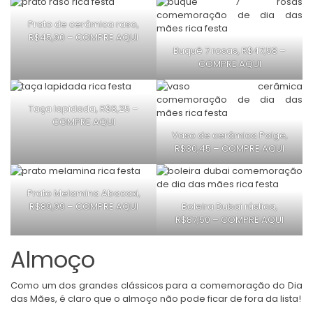
Prato de cerâmica raso,
R$45,90 –
COMPRE AQUI
Buquê 7 rosas, R$47,58 –
COMPRE AQUI
Taça lapidada, R$8,25 –
COMPRE AQUI
Vaso de cerâmica Paige,
R$30,45 –
COMPRE AQUI
Prato Melamina Abacaxi,
R$89,99 –
COMPRE AQUI
Boleira Dubai rústica,
R$87,50 –
COMPRE AQUI
Almoço
Como um dos grandes clássicos para a comemoração do Dia
das Mães, é claro que o almoço não pode ficar de fora da lista!