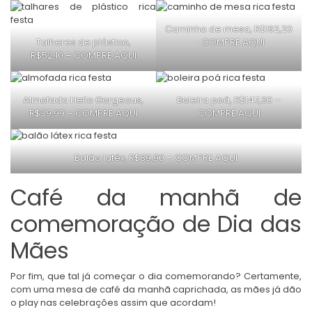
Caminho de mesa, R$162,20
Talheres de plástico,
–
COMPRE AQUI
R$52,10 –
COMPRE AQUI
Almofada Hello Gorgeous,
Boleira poá, R$147,30 –
R$39,99 –
COMPRE AQUI
COMPRE AQUI
Balão latéx, R$39,90 –
COMPRE AQUI
Café da manhã de
comemoração de Dia das
Mães
Por fim, que tal já começar o dia comemorando? Certamente,
com uma mesa de café da manhã caprichada, as mães já dão
o play nas celebrações assim que acordam!