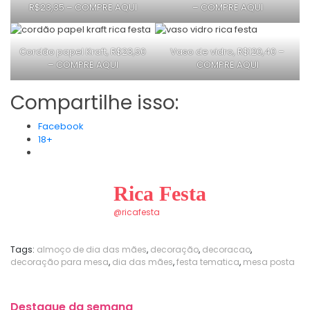
R$23,35 –
COMPRE AQUI
–
COMPRE AQUI
Cordão papel Kraft, R$23,50
Vaso de vidro, R$120,40 –
–
COMPRE AQUI
COMPRE AQUI
Compartilhe isso:
Facebook
18+
Rica Festa
@ricafesta
Tags:
almoço de dia das mães
,
decoração
,
decoracao
,
decoração para mesa
,
dia das mães
,
festa tematica
,
mesa posta
Destaque da semana