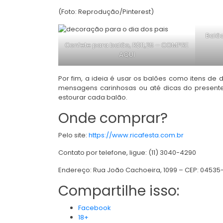
(Foto: Reprodução/Pinterest)
Balão
Confete para balão, R$11,25 –
COMPRE
AQUI
Por fim, a ideia é usar os balões como itens d
mensagens carinhosas ou até dicas do presente 
estourar cada balão.
Onde comprar?
Pelo site:
https://www.ricafesta.com.br
Contato por telefone, ligue: (11) 3040-4290
Endereço: Rua João Cachoeira, 1099 – CEP: 04535-10
Compartilhe isso:
Facebook
18+