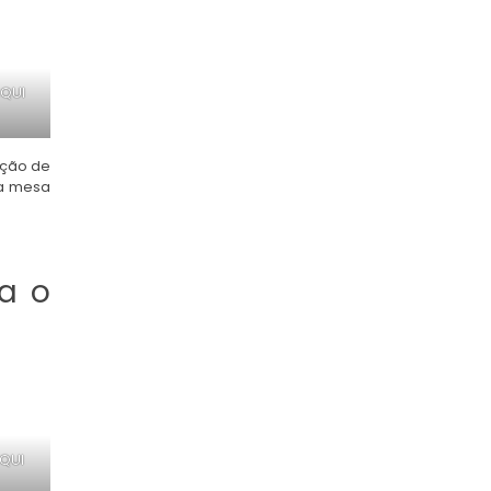
QUI
ação de
da mesa
a o
QUI