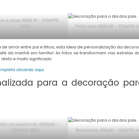
ra e pires, R$83,79 –
COMPRE
AQUI
Porta vela, R$56,28 –
COMPRE A
de amor entre pai e filhos, esta ideia de personalização da decor
 café da manhã em família! As fotos se transformam nas estrelas 
afeto e muito significado.
ompleta clicando aqui.
nalizada para a decoração par
dão de papel kraft, R$23,50 –
COMPRE AQUI
Bandeirola, R$9,90 –
COMPRE A