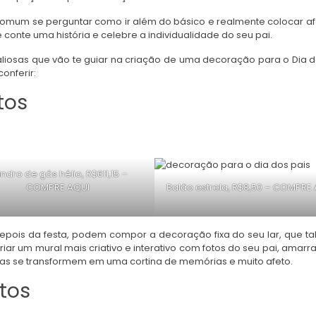
 comum se perguntar como ir além do básico e realmente colocar a
e conte uma história e celebre a individualidade do seu pai.
liosas que vão te guiar na criação de uma decoração para o Dia d
onferir:
tos
lindro de gás hélio, R$611,15 –
COMPRE AQUI
Balão estrela, R$8,50 –
COMPRE 
epois da festa, podem compor a decoração fixa do seu lar, que tal
r um mural mais criativo e interativo com fotos do seu pai, amarr
as se transformem em uma cortina de memórias e muito afeto.
tos