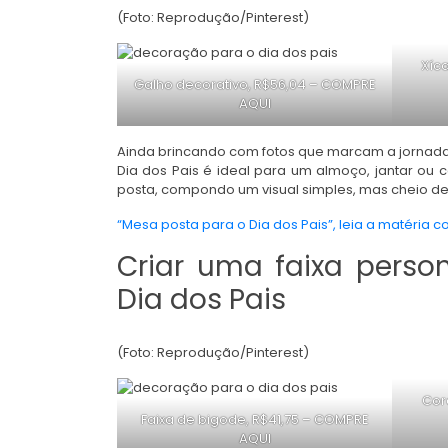
(Foto: Reprodução/Pinterest)
Xíca
Galho decorativo, R$56,04 –
COMPRE
AQUI
Ainda brincando com fotos que marcam a jornada 
Dia dos Pais é ideal para um almoço, jantar ou
posta, compondo um visual simples, mas cheio de 
“Mesa posta para o Dia dos Pais”, leia a matéria c
Criar uma faixa perso
Dia dos Pais
(Foto: Reprodução/Pinterest)
Cor
Faixa de bigode, R$41,75 –
COMPRE
AQUI