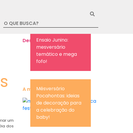
Ensaio Junino:
Destaque da semana
mesversário
temático e mega
fofo!
is
Mêsversário
A mais lida da semana
Pocahontas: ideias
de decoração para
a celebração do
baby!
riar um
Dia dos