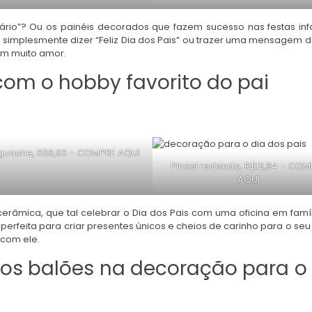
rsário”? Ou os painéis decorados que fazem sucesso nas festas infa
m simplesmente dizer “Feliz Dia dos Pais” ou trazer uma mensagem d
m muito amor.
com o hobby favorito do pai
 guache, R$8,90 –
COMPRE AQUI
Pincel redondo, R$12,84 –
COM
AQUI
erâmica, que tal celebrar o Dia dos Pais com uma oficina em famíl
erfeita para criar presentes únicos e cheios de carinho para o seu 
com ele.
os balões na decoração para o