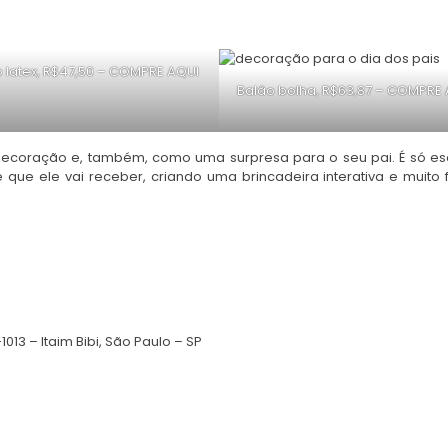
 latex, R$47,50 –
COMPRE AQUI
Balão bolha, R$63,87 –
COMPRE 
e decoração e, também, como uma surpresa para o seu pai. É só e
que ele vai receber, criando uma brincadeira interativa e muito 
13 – Itaim Bibi, São Paulo – SP