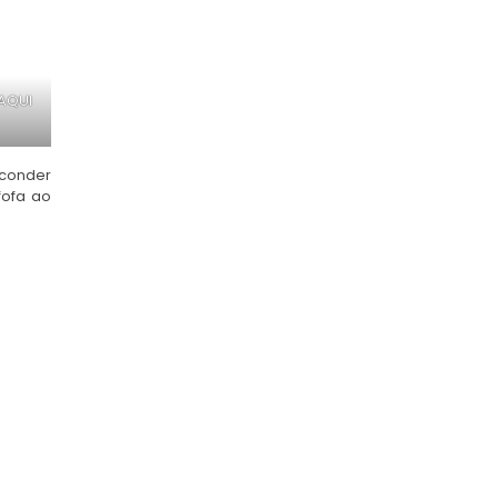
AQUI
sconder
fofa ao