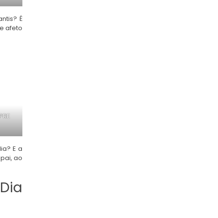
ntis? É
e afeto
PRE
ia? E a
pai, ao
 Dia