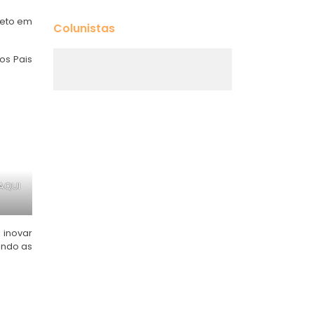
feto em
Colunistas
os Pais
AQUI
 inovar
ando as